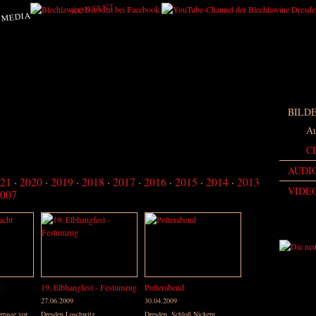
KONTAKT
MEDIA
BILD
Au
C
AUDI
21
2020
2019
2018
2017
2016
2015
2014
2013
VIDE
007
t
19. Elbhangfest - Festumzug
Polterabend
27.06.2009
30.04.2009
rrasse vor
Dresden Loschwitz
Dresden, Schloß Nickern