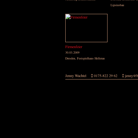
Lipsiusbau
Firmenfeier
30.03.2009
Dresden, Festspielhaus Hellerau
Jenny Wachtel
0175-822 29 62
jenny@bl